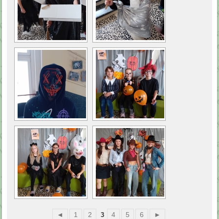
◄
1
2
4
5
6
►
3