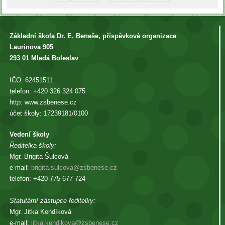
Základní škola Dr. E. Beneše, příspěvková organizace
Laurinova 905
293 01 Mladá Boleslav
IČO: 62451511
telefon: +420 326 324 075
http: www.zsbenese.cz
účet školy: 17239181/0100
Vedení školy
Ředitelka školy:
Mgr. Brigita Šulcová
e-mail:
brigita.sulcova@zsbenese.cz
telefon: +420 775 677 724
Statutární zástupce ředitelky:
Mgr. Jitka Kendíková
e-mail:
jitka.kendikova@zsbenese.cz