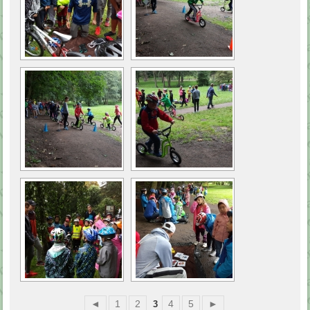
◄
1
2
4
5
►
3