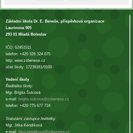
Základní škola Dr. E. Beneše, příspěvková organizace
Laurinova 905
293 01 Mladá Boleslav
IČO: 62451511
telefon: +420 326 324 075
http: www.zsbenese.cz
účet školy: 17239181/0100
Vedení školy
Ředitelka školy:
Mgr. Brigita Šulcová
e-mail:
brigita.sulcova@zsbenese.cz
telefon: +420 775 677 724
Statutární zástupce ředitelky:
Mgr. Jitka Kendíková
e-mail:
jitka.kendikova@zsbenese.cz